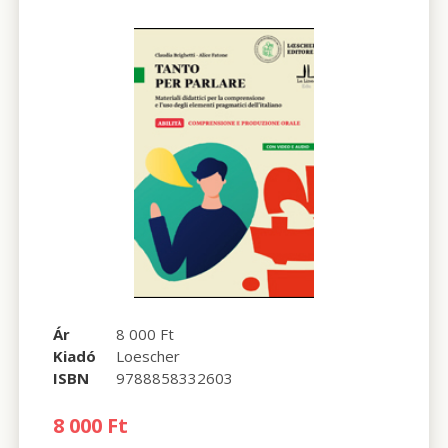
Ár
8 000 Ft
Kiadó
Loescher
ISBN
9788858332603
8 000 Ft