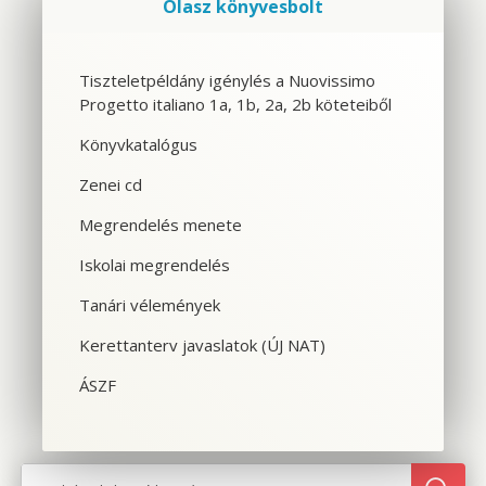
Olasz könyvesbolt
Szolgáltatások
Tiszteletpéldány igénylés a Nuovissimo
Progetto italiano 1a, 1b, 2a, 2b köteteiből
CSOPORTOS NYELVTANFOLYAM
Könyvkatalógus
VÁLLALATI NYELVTANFOLYAM
Zenei cd
EGYÉNI NYELVTANFOLYAM
Megrendelés menete
Iskolai megrendelés
SPANYOL TANFOLYAM OLASZOSOKNAK
Tanári vélemények
CILS NYELVVIZSGA
Kerettanterv javaslatok (ÚJ NAT)
TOLMÁCS- ÉS FORDÍTÓKÉPZÉS
ÁSZF
NYELVTANFOLYAMOK OLASZORSZÁGBAN
SZINTFELMÉRÉS