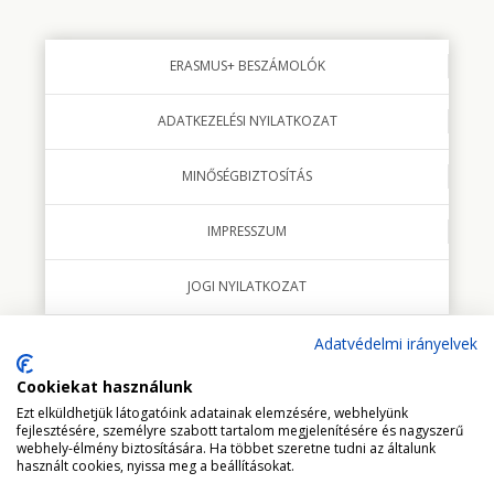
ERASMUS+ BESZÁMOLÓK
ADATKEZELÉSI NYILATKOZAT
MINŐSÉGBIZTOSÍTÁS
IMPRESSZUM
JOGI NYILATKOZAT
Adatvédelmi irányelvek
Cookiekat használunk
© 2018 minden jog fenntartva Studio Italia Kft.
Ezt elküldhetjük látogatóink adatainak elemzésére, webhelyünk
fejlesztésére, személyre szabott tartalom megjelenítésére és nagyszerű
webhely-élmény biztosítására. Ha többet szeretne tudni az általunk
használt cookies, nyissa meg a beállításokat.