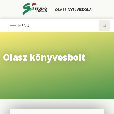
OLASZ
NYELVISKOLA
MENÜ
Általános
Olasz könyvesbolt
FŐOLDAL
KÖNYVESBOLT
RÓLUNK
OLASZ CLUB
FORDÍTÓ IRODA
ELÉRHETŐSÉGEK