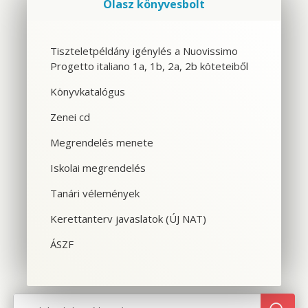
Olasz könyvesbolt
Szolgáltatások
Tiszteletpéldány igénylés a Nuovissimo
Progetto italiano 1a, 1b, 2a, 2b köteteiből
CSOPORTOS NYELVTANFOLYAM
Könyvkatalógus
VÁLLALATI NYELVTANFOLYAM
Zenei cd
EGYÉNI NYELVTANFOLYAM
Megrendelés menete
Iskolai megrendelés
SPANYOL TANFOLYAM OLASZOSOKNAK
Tanári vélemények
CILS NYELVVIZSGA
Kerettanterv javaslatok (ÚJ NAT)
TOLMÁCS- ÉS FORDÍTÓKÉPZÉS
ÁSZF
NYELVTANFOLYAMOK OLASZORSZÁGBAN
SZINTFELMÉRÉS