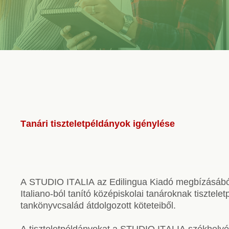
Szolgáltatások
CSOPORTOS NYELVTANFOLYAM
VÁLLALATI NYELVTANFOLYAM
EGYÉNI NYELVTANFOLYAM
Tanári tiszteletpéldányok igénylése
SPANYOL TANFOLYAM OLASZOSOKNAK
CILS NYELVVIZSGA
TOLMÁCS- ÉS FORDÍTÓKÉPZÉS
A STUDIO ITALIA az Edilingua Kiadó megbízásábó
Italiano-ból tanító középiskolai tanároknak tisztelet
NYELVTANFOLYAMOK OLASZORSZÁGBAN
tankönyvcsalád átdolgozott köteteiből.
SZINTFELMÉRÉS
A tiszteletpéldányokat a STUDIO ITALIA székhelyén 