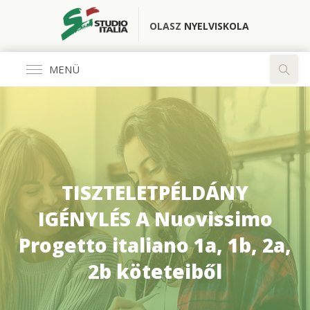
OLASZ
NYELVISKOLA
MENÜ
Általános
FŐOLDAL
KÖNYVESBOLT
TISZTELETPÉLDÁNY
RÓLUNK
IGÉNYLÉS A Nuovissimo
Progetto italiano 1a, 1b, 2a,
OLASZ CLUB
2b köteteiből
FORDÍTÓ IRODA
ELÉRHETŐSÉGEK