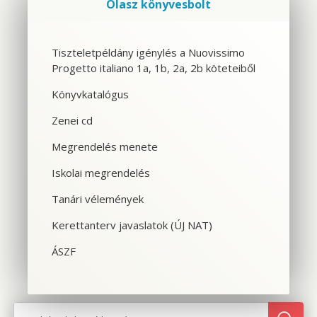
Olasz könyvesbolt
Szolgáltatások
Tiszteletpéldány igénylés a Nuovissimo
Progetto italiano 1a, 1b, 2a, 2b köteteiből
CSOPORTOS NYELVTANFOLYAM
Könyvkatalógus
VÁLLALATI NYELVTANFOLYAM
Zenei cd
EGYÉNI NYELVTANFOLYAM
Megrendelés menete
Iskolai megrendelés
SPANYOL TANFOLYAM OLASZOSOKNAK
Tanári vélemények
CILS NYELVVIZSGA
Kerettanterv javaslatok (ÚJ NAT)
TOLMÁCS- ÉS FORDÍTÓKÉPZÉS
ÁSZF
NYELVTANFOLYAMOK OLASZORSZÁGBAN
SZINTFELMÉRÉS