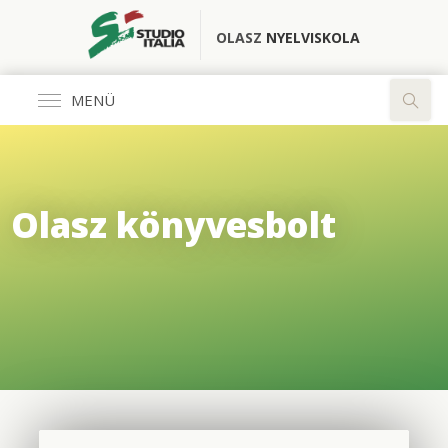
OLASZ
NYELVISKOLA
MENÜ
Általános
Olasz könyvesbolt
FŐOLDAL
KÖNYVESBOLT
RÓLUNK
OLASZ CLUB
FORDÍTÓ IRODA
ELÉRHETŐSÉGEK