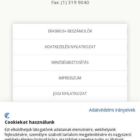
Fax: (1) 319 9040
ERASMUS+ BESZÁMOLÓK
ADATKEZELÉSI NYILATKOZAT
MINŐSÉGBIZTOSÍTÁS
IMPRESSZUM
JOGI NYILATKOZAT
Adatvédelmi irányelvek
Cookiekat használunk
© 2018 minden jog fenntartva Studio Italia Kft.
Ezt elküldhetjük látogatóink adatainak elemzésére, webhelyünk
fejlesztésére, személyre szabott tartalom megjelenítésére és nagyszerű
webhely-élmény biztosítására. Ha többet szeretne tudni az általunk