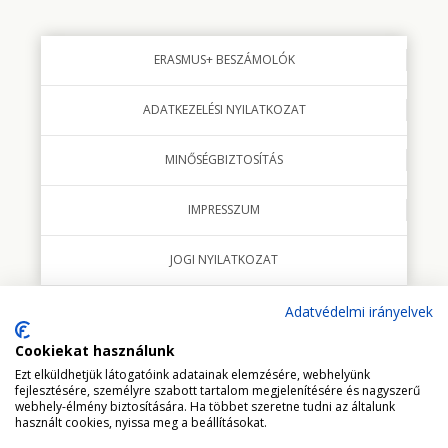
ERASMUS+ BESZÁMOLÓK
ADATKEZELÉSI NYILATKOZAT
MINŐSÉGBIZTOSÍTÁS
IMPRESSZUM
JOGI NYILATKOZAT
Adatvédelmi irányelvek
Cookiekat használunk
© 2018 minden jog fenntartva Studio Italia Kft.
Ezt elküldhetjük látogatóink adatainak elemzésére, webhelyünk
fejlesztésére, személyre szabott tartalom megjelenítésére és nagyszerű
webhely-élmény biztosítására. Ha többet szeretne tudni az általunk
használt cookies, nyissa meg a beállításokat.