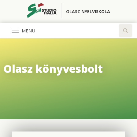
OLASZ
NYELVISKOLA
MENÜ
Általános
Olasz könyvesbolt
FŐOLDAL
KÖNYVESBOLT
RÓLUNK
OLASZ CLUB
FORDÍTÓ IRODA
ELÉRHETŐSÉGEK