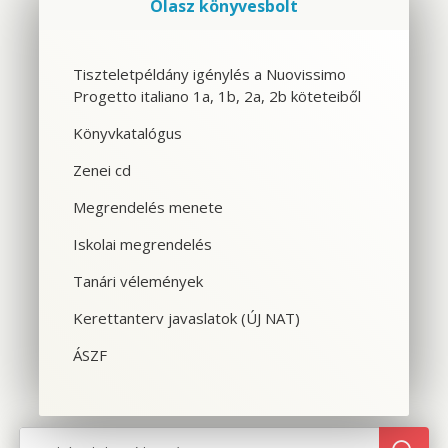
Olasz könyvesbolt
Szolgáltatások
Tiszteletpéldány igénylés a Nuovissimo
Progetto italiano 1a, 1b, 2a, 2b köteteiből
CSOPORTOS NYELVTANFOLYAM
Könyvkatalógus
VÁLLALATI NYELVTANFOLYAM
Zenei cd
EGYÉNI NYELVTANFOLYAM
Megrendelés menete
Iskolai megrendelés
SPANYOL TANFOLYAM OLASZOSOKNAK
Tanári vélemények
CILS NYELVVIZSGA
Kerettanterv javaslatok (ÚJ NAT)
TOLMÁCS- ÉS FORDÍTÓKÉPZÉS
ÁSZF
NYELVTANFOLYAMOK OLASZORSZÁGBAN
SZINTFELMÉRÉS