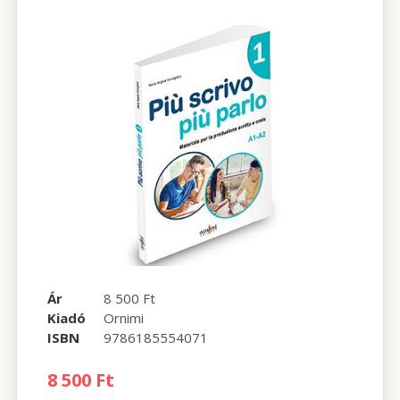
Ár
8 500 Ft
Kiadó
Ornimi
ISBN
9786185554071
8 500 Ft