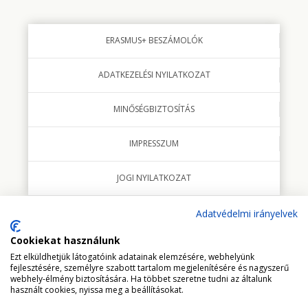
ERASMUS+ BESZÁMOLÓK
ADATKEZELÉSI NYILATKOZAT
MINŐSÉGBIZTOSÍTÁS
IMPRESSZUM
JOGI NYILATKOZAT
Adatvédelmi irányelvek
Cookiekat használunk
© 2018 minden jog fenntartva Studio Italia Kft.
Ezt elküldhetjük látogatóink adatainak elemzésére, webhelyünk
fejlesztésére, személyre szabott tartalom megjelenítésére és nagyszerű
webhely-élmény biztosítására. Ha többet szeretne tudni az általunk
használt cookies, nyissa meg a beállításokat.