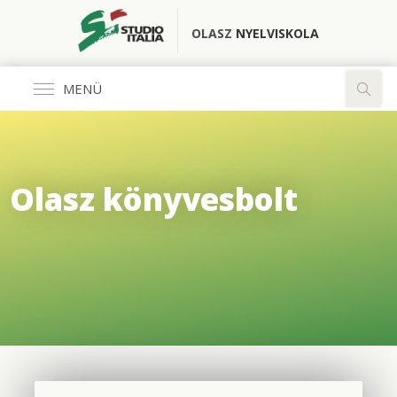
OLASZ
NYELVISKOLA
MENÜ
Általános
Olasz könyvesbolt
FŐOLDAL
KÖNYVESBOLT
RÓLUNK
OLASZ CLUB
FORDÍTÓ IRODA
ELÉRHETŐSÉGEK