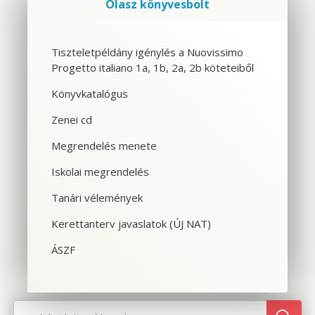
Olasz könyvesbolt
Szolgáltatások
Tiszteletpéldány igénylés a Nuovissimo
Progetto italiano 1a, 1b, 2a, 2b köteteiből
CSOPORTOS NYELVTANFOLYAM
Könyvkatalógus
VÁLLALATI NYELVTANFOLYAM
Zenei cd
EGYÉNI NYELVTANFOLYAM
Megrendelés menete
Iskolai megrendelés
SPANYOL TANFOLYAM OLASZOSOKNAK
Tanári vélemények
CILS NYELVVIZSGA
Kerettanterv javaslatok (ÚJ NAT)
TOLMÁCS- ÉS FORDÍTÓKÉPZÉS
ÁSZF
NYELVTANFOLYAMOK OLASZORSZÁGBAN
SZINTFELMÉRÉS