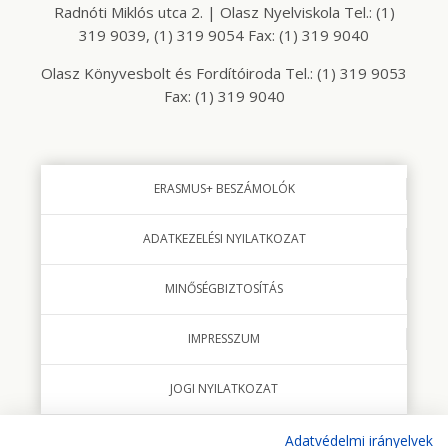
Radnóti Miklós utca 2. | Olasz Nyelviskola Tel.: (1)
319 9039, (1) 319 9054 Fax: (1) 319 9040
Olasz Könyvesbolt és Fordítóiroda Tel.: (1) 319 9053
Fax: (1) 319 9040
ERASMUS+ BESZÁMOLÓK
ADATKEZELÉSI NYILATKOZAT
MINŐSÉGBIZTOSÍTÁS
IMPRESSZUM
JOGI NYILATKOZAT
Adatvédelmi irányelvek