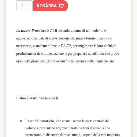
KOSÁRBA
La nuova Prova orale 2
è il secondo volume di un moderno e
aggiornato manuale di conversazione che mira a fornire il supporto
necessario, a studenti di livello B2-C2, per migliorare le loro abilità di
produzione orale e di mediazione, e per prepararli ad affrontare le prove
orali delle principali Certificazioni di conoscenza della lingua italiana.
Il libro è strutturato in 4 parti:
Le unità tematiche
, che costituiscono la parte centrale del
volume e presentano argomenti tratti da temi d’attualità che
permettono di discutere di quasi tutti gli aspetti della vita moderna,