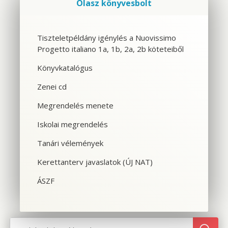
Olasz könyvesbolt
Szolgáltatások
Tiszteletpéldány igénylés a Nuovissimo
Progetto italiano 1a, 1b, 2a, 2b köteteiből
CSOPORTOS NYELVTANFOLYAM
Könyvkatalógus
VÁLLALATI NYELVTANFOLYAM
Zenei cd
EGYÉNI NYELVTANFOLYAM
Megrendelés menete
Iskolai megrendelés
SPANYOL TANFOLYAM OLASZOSOKNAK
Tanári vélemények
CILS NYELVVIZSGA
Kerettanterv javaslatok (ÚJ NAT)
TOLMÁCS- ÉS FORDÍTÓKÉPZÉS
ÁSZF
NYELVTANFOLYAMOK OLASZORSZÁGBAN
SZINTFELMÉRÉS