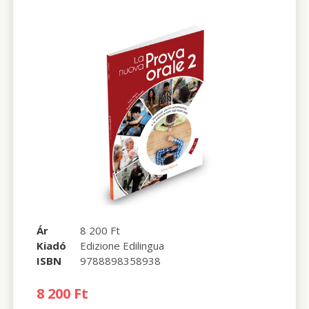
Ár
8 200 Ft
Kiadó
Edizione Edilingua
ISBN
9788898358938
8 200 Ft