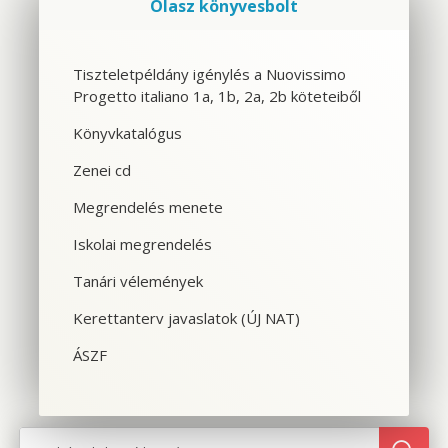
Olasz könyvesbolt
Szolgáltatások
Tiszteletpéldány igénylés a Nuovissimo
Progetto italiano 1a, 1b, 2a, 2b köteteiből
CSOPORTOS NYELVTANFOLYAM
Könyvkatalógus
VÁLLALATI NYELVTANFOLYAM
Zenei cd
EGYÉNI NYELVTANFOLYAM
Megrendelés menete
Iskolai megrendelés
SPANYOL TANFOLYAM OLASZOSOKNAK
Tanári vélemények
CILS NYELVVIZSGA
Kerettanterv javaslatok (ÚJ NAT)
TOLMÁCS- ÉS FORDÍTÓKÉPZÉS
ÁSZF
NYELVTANFOLYAMOK OLASZORSZÁGBAN
SZINTFELMÉRÉS