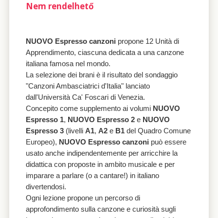
Nem rendelhető
NUOVO Espresso canzoni
propone 12 Unità di
Apprendimento, ciascuna dedicata a una canzone
italiana famosa nel mondo.
La selezione dei brani è il risultato del sondaggio
"Canzoni Ambasciatrici d'Italia" lanciato
dall'Università Ca' Foscari di Venezia.
Concepito come supplemento ai volumi
NUOVO
Espresso 1
,
NUOVO Espresso 2
e
NUOVO
Espresso 3
(livelli
A1
,
A2
e
B1
del Quadro Comune
Europeo),
NUOVO Espresso canzoni
può essere
usato anche indipendentemente per arricchire la
didattica con proposte in ambito musicale e per
imparare a parlare (o a cantare!) in italiano
divertendosi.
Ogni lezione propone un percorso di
approfondimento sulla canzone e curiosità sugli