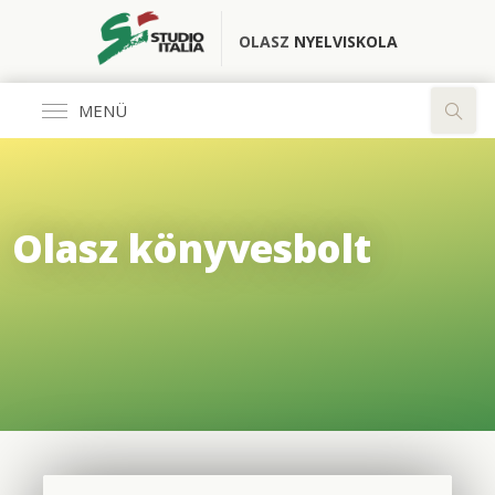
OLASZ
NYELVISKOLA
MENÜ
Általános
Olasz könyvesbolt
FŐOLDAL
KÖNYVESBOLT
RÓLUNK
OLASZ CLUB
FORDÍTÓ IRODA
ELÉRHETŐSÉGEK