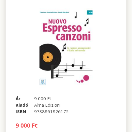
Ár
9 000 Ft
Kiadó
Alma Edizioni
ISBN
9788861826175
9 000 Ft