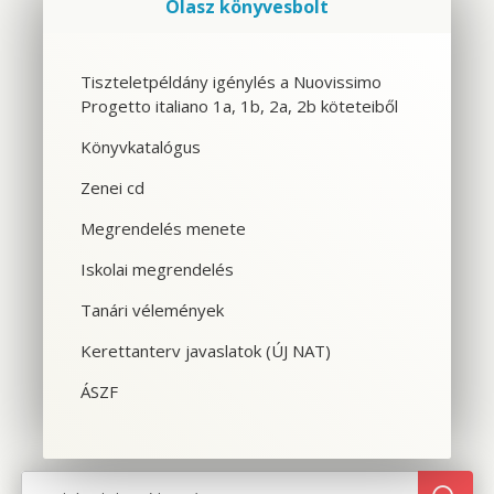
Olasz könyvesbolt
Szolgáltatások
Tiszteletpéldány igénylés a Nuovissimo
Progetto italiano 1a, 1b, 2a, 2b köteteiből
CSOPORTOS NYELVTANFOLYAM
Könyvkatalógus
VÁLLALATI NYELVTANFOLYAM
Zenei cd
EGYÉNI NYELVTANFOLYAM
Megrendelés menete
Iskolai megrendelés
SPANYOL TANFOLYAM OLASZOSOKNAK
Tanári vélemények
CILS NYELVVIZSGA
Kerettanterv javaslatok (ÚJ NAT)
TOLMÁCS- ÉS FORDÍTÓKÉPZÉS
ÁSZF
NYELVTANFOLYAMOK OLASZORSZÁGBAN
SZINTFELMÉRÉS