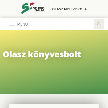
OLASZ
NYELVISKOLA
MENÜ
Általános
Olasz könyvesbolt
FŐOLDAL
KÖNYVESBOLT
RÓLUNK
OLASZ CLUB
FORDÍTÓ IRODA
ELÉRHETŐSÉGEK