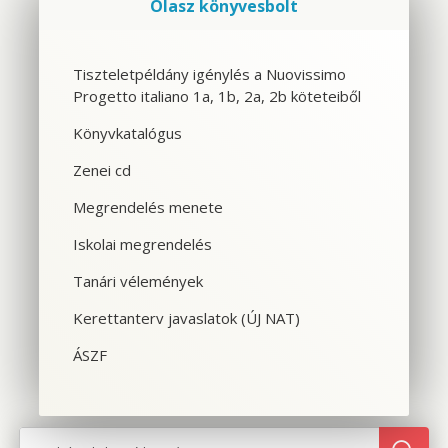
Olasz könyvesbolt
Szolgáltatások
Tiszteletpéldány igénylés a Nuovissimo
Progetto italiano 1a, 1b, 2a, 2b köteteiből
CSOPORTOS NYELVTANFOLYAM
Könyvkatalógus
VÁLLALATI NYELVTANFOLYAM
Zenei cd
EGYÉNI NYELVTANFOLYAM
Megrendelés menete
Iskolai megrendelés
SPANYOL TANFOLYAM OLASZOSOKNAK
Tanári vélemények
CILS NYELVVIZSGA
Kerettanterv javaslatok (ÚJ NAT)
TOLMÁCS- ÉS FORDÍTÓKÉPZÉS
ÁSZF
NYELVTANFOLYAMOK OLASZORSZÁGBAN
SZINTFELMÉRÉS