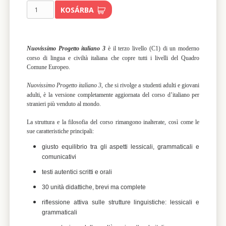
KOSÁRBA
Nuovissimo Progetto italiano 3
è il terzo livello (C1) di un moderno
corso di lingua e civiltà italiana che copre tutti i livelli del Quadro
Comune Europeo.
Nuovissimo Progetto italiano 3
, che si rivolge a studenti adulti e giovani
adulti, è la versione completamente aggiornata del corso d’italiano per
stranieri più venduto al mondo.
La struttura e la filosofia del corso rimangono inalterate, così come le
sue caratteristiche principali:
giusto equilibrio tra gli aspetti lessicali, grammaticali e
comunicativi
testi autentici scritti e orali
30 unità didattiche, brevi ma complete
riflessione attiva sulle strutture linguistiche: lessicali e
grammaticali