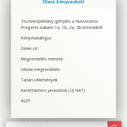
Olasz könyvesbolt
Szolgáltatások
Tiszteletpéldány igénylés a Nuovissimo
Progetto italiano 1a, 1b, 2a, 2b köteteiből
CSOPORTOS NYELVTANFOLYAM
Könyvkatalógus
VÁLLALATI NYELVTANFOLYAM
Zenei cd
EGYÉNI NYELVTANFOLYAM
Megrendelés menete
Iskolai megrendelés
SPANYOL TANFOLYAM OLASZOSOKNAK
Tanári vélemények
CILS NYELVVIZSGA
Kerettanterv javaslatok (ÚJ NAT)
TOLMÁCS- ÉS FORDÍTÓKÉPZÉS
ÁSZF
NYELVTANFOLYAMOK OLASZORSZÁGBAN
SZINTFELMÉRÉS