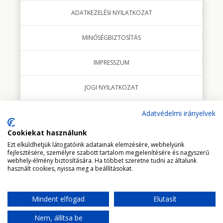
ADATKEZELÉSI NYILATKOZAT
MINŐSÉGBIZTOSÍTÁS
IMPRESSZUM
JOGI NYILATKOZAT
Adatvédelmi irányelvek
Cookiekat használunk
© 2018 minden jog fenntartva Studio Italia Kft.
Ezt elküldhetjük látogatóink adatainak elemzésére, webhelyünk
fejlesztésére, személyre szabott tartalom megjelenítésére és nagyszerű
webhely-élmény biztosítására. Ha többet szeretne tudni az általunk
használt cookies, nyissa meg a beállításokat.
Mindent elfogad
Elutasít
UGRÁS AZ OLDAL TETEJÉRE
Nem, állítsa be