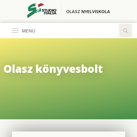
OLASZ
NYELVISKOLA
MENÜ
Általános
Olasz könyvesbolt
FŐOLDAL
KÖNYVESBOLT
RÓLUNK
OLASZ CLUB
FORDÍTÓ IRODA
ELÉRHETŐSÉGEK