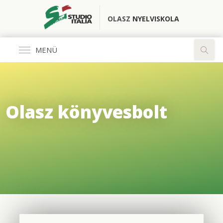
OLASZ
NYELVISKOLA
MENÜ
Általános
Olasz könyvesbolt
FŐOLDAL
KÖNYVESBOLT
RÓLUNK
OLASZ CLUB
FORDÍTÓ IRODA
ELÉRHETŐSÉGEK