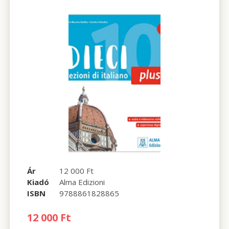
Ár
12 000 Ft
Kiadó
Alma Edizioni
ISBN
9788861828865
12 000 Ft