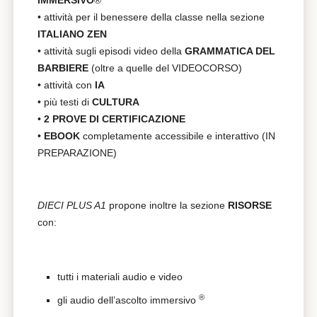
• attività per il benessere della classe nella sezione
ITALIANO ZEN
• attività sugli episodi video della
GRAMMATICA DEL
BARBIERE
(oltre a quelle del VIDEOCORSO)
• attività con
IA
• più testi di
CULTURA
•
2 PROVE DI CERTIFICAZIONE
•
EBOOK
completamente accessibile e interattivo (IN
PREPARAZIONE)
DIECI PLUS A1
propone inoltre la sezione
RISORSE
con:
tutti i materiali audio e video
®️
gli audio dell’ascolto immersivo