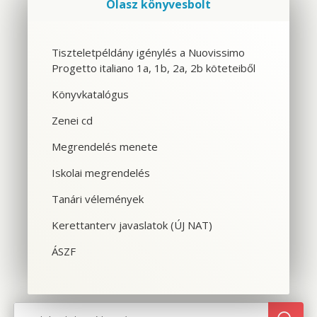
Olasz könyvesbolt
Szolgáltatások
Tiszteletpéldány igénylés a Nuovissimo
Progetto italiano 1a, 1b, 2a, 2b köteteiből
CSOPORTOS NYELVTANFOLYAM
Könyvkatalógus
VÁLLALATI NYELVTANFOLYAM
Zenei cd
EGYÉNI NYELVTANFOLYAM
Megrendelés menete
Iskolai megrendelés
SPANYOL TANFOLYAM OLASZOSOKNAK
Tanári vélemények
CILS NYELVVIZSGA
Kerettanterv javaslatok (ÚJ NAT)
TOLMÁCS- ÉS FORDÍTÓKÉPZÉS
ÁSZF
NYELVTANFOLYAMOK OLASZORSZÁGBAN
SZINTFELMÉRÉS