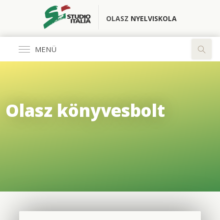
OLASZ
NYELVISKOLA
MENÜ
Általános
Olasz könyvesbolt
FŐOLDAL
KÖNYVESBOLT
RÓLUNK
OLASZ CLUB
FORDÍTÓ IRODA
ELÉRHETŐSÉGEK