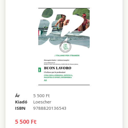
Ár
5 500 Ft
Kiadó
Loescher
ISBN
9788820136543
5 500 Ft