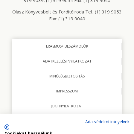
319 9039, (1) 319 9054 Fax: (1) 319 9040
Olasz Könyvesbolt és Fordítóiroda Tel.: (1) 319 9053
Fax: (1) 319 9040
ERASMUS+ BESZÁMOLÓK
ADATKEZELÉSI NYILATKOZAT
MINŐSÉGBIZTOSÍTÁS
IMPRESSZUM
JOGI NYILATKOZAT
Adatvédelmi irányelvek
Cookiekat használunk