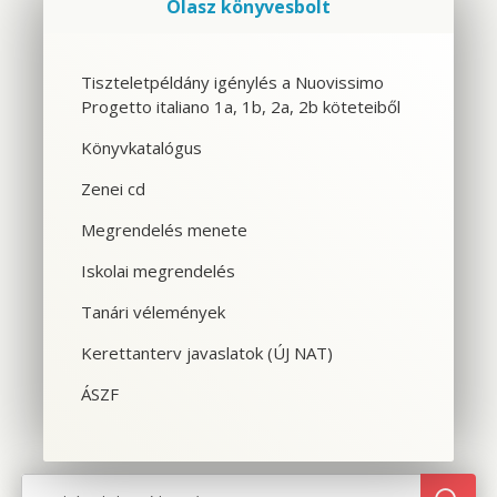
Olasz könyvesbolt
Szolgáltatások
Tiszteletpéldány igénylés a Nuovissimo
Progetto italiano 1a, 1b, 2a, 2b köteteiből
CSOPORTOS NYELVTANFOLYAM
Könyvkatalógus
VÁLLALATI NYELVTANFOLYAM
Zenei cd
EGYÉNI NYELVTANFOLYAM
Megrendelés menete
Iskolai megrendelés
SPANYOL TANFOLYAM OLASZOSOKNAK
Tanári vélemények
CILS NYELVVIZSGA
Kerettanterv javaslatok (ÚJ NAT)
TOLMÁCS- ÉS FORDÍTÓKÉPZÉS
ÁSZF
NYELVTANFOLYAMOK OLASZORSZÁGBAN
SZINTFELMÉRÉS