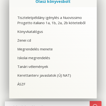
Olasz könyvesbolt
Szolgáltatások
Tiszteletpéldány igénylés a Nuovissimo
Progetto italiano 1a, 1b, 2a, 2b köteteiből
CSOPORTOS NYELVTANFOLYAM
Könyvkatalógus
VÁLLALATI NYELVTANFOLYAM
Zenei cd
EGYÉNI NYELVTANFOLYAM
Megrendelés menete
Iskolai megrendelés
SPANYOL TANFOLYAM OLASZOSOKNAK
Tanári vélemények
CILS NYELVVIZSGA
Kerettanterv javaslatok (ÚJ NAT)
TOLMÁCS- ÉS FORDÍTÓKÉPZÉS
ÁSZF
NYELVTANFOLYAMOK OLASZORSZÁGBAN
SZINTFELMÉRÉS