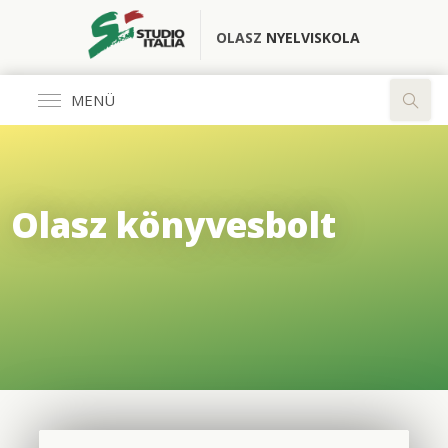
OLASZ
NYELVISKOLA
MENÜ
Általános
Olasz könyvesbolt
FŐOLDAL
KÖNYVESBOLT
RÓLUNK
OLASZ CLUB
FORDÍTÓ IRODA
ELÉRHETŐSÉGEK