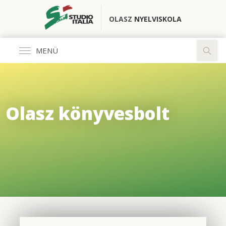
OLASZ
NYELVISKOLA
MENÜ
Általános
Olasz könyvesbolt
FŐOLDAL
KÖNYVESBOLT
RÓLUNK
OLASZ CLUB
FORDÍTÓ IRODA
ELÉRHETŐSÉGEK