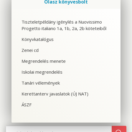
Olasz könyvesbolt
Szolgáltatások
Tiszteletpéldány igénylés a Nuovissimo
Progetto italiano 1a, 1b, 2a, 2b köteteiből
CSOPORTOS NYELVTANFOLYAM
Könyvkatalógus
VÁLLALATI NYELVTANFOLYAM
Zenei cd
EGYÉNI NYELVTANFOLYAM
Megrendelés menete
Iskolai megrendelés
SPANYOL TANFOLYAM OLASZOSOKNAK
Tanári vélemények
CILS NYELVVIZSGA
Kerettanterv javaslatok (ÚJ NAT)
TOLMÁCS- ÉS FORDÍTÓKÉPZÉS
ÁSZF
NYELVTANFOLYAMOK OLASZORSZÁGBAN
SZINTFELMÉRÉS