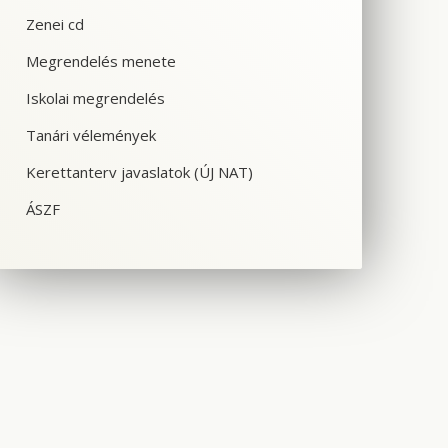
Zenei cd
Megrendelés menete
Iskolai megrendelés
Tanári vélemények
Kerettanterv javaslatok (ÚJ NAT)
ÁSZF