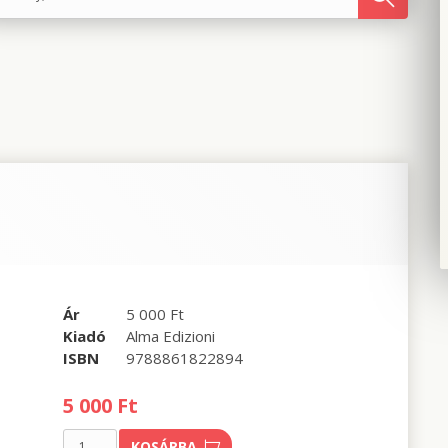
Ár
5 000 Ft
Kiadó
Alma Edizioni
ISBN
9788861822894
5 000 Ft
KOSÁRBA