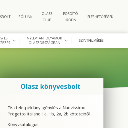
OLASZ
FORDÍTÓ
SBOLT
RÓLUNK
ELÉRHETŐSÉGEK
CLUB
IRODA
- ÉS
NYELVTANFOLYAMOK
SZINTFELMÉRÉS
ÉPZÉS
OLASZORSZÁGBAN
Olasz könyvesbolt
Tiszteletpéldány igénylés a Nuovissimo
Progetto italiano 1a, 1b, 2a, 2b köteteiből
Könyvkatalógus