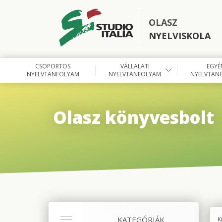
OLASZ
NYELVISKOLA
CSOPORTOS
VÁLLALATI
EGYÉ
NYELVTANFOLYAM
NYELVTANFOLYAM
NYELVTAN
Olasz könyvesbolt
KATEGÓRIÁK