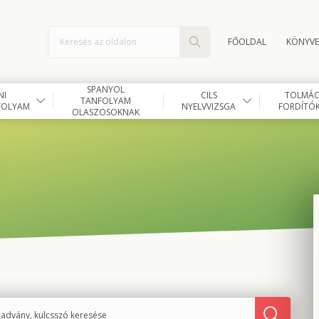
FŐOLDAL
KÖNYVE
SPANYOL
NI
CILS
TOLMÁCS
TANFOLYAM
FOLYAM
NYELVVIZSGA
FORDÍTÓK
OLASZOSOKNAK