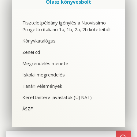
Olasz könyvesbolt
Szolgáltatások
Tiszteletpéldány igénylés a Nuovissimo
Progetto italiano 1a, 1b, 2a, 2b köteteiből
CSOPORTOS NYELVTANFOLYAM
Könyvkatalógus
VÁLLALATI NYELVTANFOLYAM
Zenei cd
EGYÉNI NYELVTANFOLYAM
Megrendelés menete
Iskolai megrendelés
SPANYOL TANFOLYAM OLASZOSOKNAK
Tanári vélemények
CILS NYELVVIZSGA
Kerettanterv javaslatok (ÚJ NAT)
TOLMÁCS- ÉS FORDÍTÓKÉPZÉS
ÁSZF
NYELVTANFOLYAMOK OLASZORSZÁGBAN
SZINTFELMÉRÉS