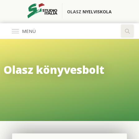
OLASZ
NYELVISKOLA
MENÜ
Általános
Olasz könyvesbolt
FŐOLDAL
KÖNYVESBOLT
RÓLUNK
OLASZ CLUB
FORDÍTÓ IRODA
ELÉRHETŐSÉGEK