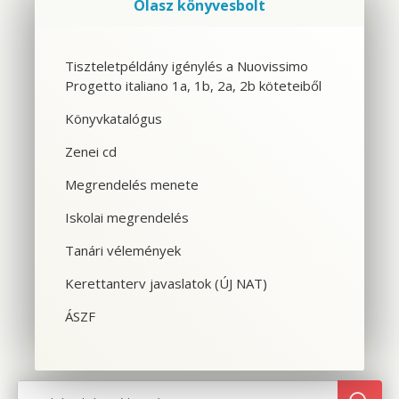
Olasz könyvesbolt
Szolgáltatások
Tiszteletpéldány igénylés a Nuovissimo
Progetto italiano 1a, 1b, 2a, 2b köteteiből
CSOPORTOS NYELVTANFOLYAM
Könyvkatalógus
VÁLLALATI NYELVTANFOLYAM
Zenei cd
EGYÉNI NYELVTANFOLYAM
Megrendelés menete
Iskolai megrendelés
SPANYOL TANFOLYAM OLASZOSOKNAK
Tanári vélemények
CILS NYELVVIZSGA
Kerettanterv javaslatok (ÚJ NAT)
TOLMÁCS- ÉS FORDÍTÓKÉPZÉS
ÁSZF
NYELVTANFOLYAMOK OLASZORSZÁGBAN
SZINTFELMÉRÉS