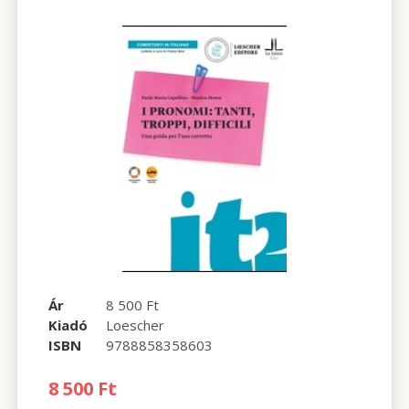
Ár
8 500 Ft
Kiadó
Loescher
ISBN
9788858358603
8 500 Ft