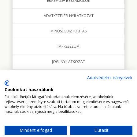
ERASMUS+ BESZÁMOLÓK
ADATKEZELÉSI NYILATKOZAT
MINŐSÉGBIZTOSÍTÁS
IMPRESSZUM
JOGI NYILATKOZAT
Adatvédelmi irányelvek
Cookiekat használunk
© 2018 minden jog fenntartva Studio Italia Kft.
Ezt elküldhetjük látogatóink adatainak elemzésére, webhelyünk
fejlesztésére, személyre szabott tartalom megjelenítésére és nagyszerű
webhely-élmény biztosítására. Ha többet szeretne tudni az általunk
használt cookies, nyissa meg a beállításokat.
Mindent elfogad
Elutasít
UGRÁS AZ OLDAL TETEJÉRE