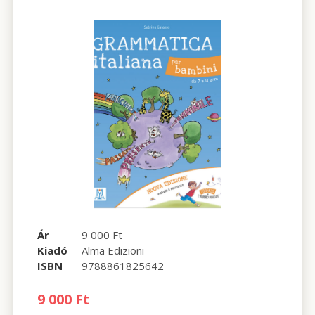
Ár
9 000 Ft
Kiadó
Alma Edizioni
ISBN
9788861825642
9 000 Ft