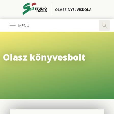
OLASZ
NYELVISKOLA
MENÜ
Általános
Olasz könyvesbolt
FŐOLDAL
KÖNYVESBOLT
RÓLUNK
OLASZ CLUB
FORDÍTÓ IRODA
ELÉRHETŐSÉGEK