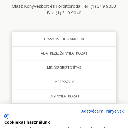
Olasz Könyvesbolt és Fordítóiroda Tel.: (1) 319 9053
Fax: (1) 319 9040
ERASMUS+ BESZÁMOLÓK
ADATKEZELÉSI NYILATKOZAT
MINŐSÉGBIZTOSÍTÁS
IMPRESSZUM
JOGI NYILATKOZAT
Adatvédelmi irányelvek
Cookiekat használunk
© 2018 minden jog fenntartva Studio Italia Kft.