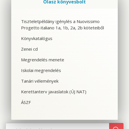
Olasz könyvesbolt
Szolgáltatások
Tiszteletpéldány igénylés a Nuovissimo
Progetto italiano 1a, 1b, 2a, 2b köteteiből
CSOPORTOS NYELVTANFOLYAM
Könyvkatalógus
VÁLLALATI NYELVTANFOLYAM
Zenei cd
EGYÉNI NYELVTANFOLYAM
Megrendelés menete
Iskolai megrendelés
SPANYOL TANFOLYAM OLASZOSOKNAK
Tanári vélemények
CILS NYELVVIZSGA
Kerettanterv javaslatok (ÚJ NAT)
TOLMÁCS- ÉS FORDÍTÓKÉPZÉS
ÁSZF
NYELVTANFOLYAMOK OLASZORSZÁGBAN
SZINTFELMÉRÉS