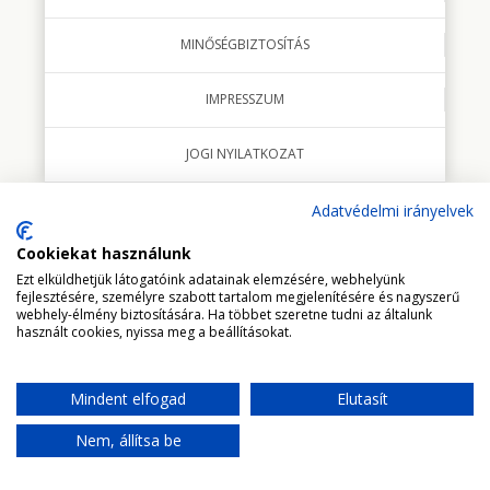
MINŐSÉGBIZTOSÍTÁS
IMPRESSZUM
JOGI NYILATKOZAT
Adatvédelmi irányelvek
Cookiekat használunk
© 2018 minden jog fenntartva Studio Italia Kft.
Ezt elküldhetjük látogatóink adatainak elemzésére, webhelyünk
fejlesztésére, személyre szabott tartalom megjelenítésére és nagyszerű
webhely-élmény biztosítására. Ha többet szeretne tudni az általunk
használt cookies, nyissa meg a beállításokat.
Mindent elfogad
Elutasít
UGRÁS AZ OLDAL TETEJÉRE
Nem, állítsa be