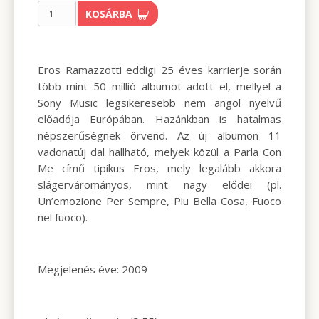
KOSÁRBA
Eros Ramazzotti eddigi 25 éves karrierje során
több mint 50 millió albumot adott el, mellyel a
Sony Music legsikeresebb nem angol nyelvű
előadója Európában. Hazánkban is hatalmas
népszerűségnek örvend. Az új albumon 11
vadonatúj dal hallható, melyek közül a Parla Con
Me című tipikus Eros, mely legalább akkora
slágervárományos, mint nagy elődei (pl.
Un’emozione Per Sempre, Piu Bella Cosa, Fuoco
nel fuoco).
Megjelenés éve: 2009