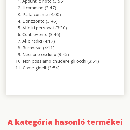
1. Appunti e note (3:55)
2. Il cammino (3:47)
3. Parla con me (4:00)
4. L’orizzonte (3:46)
5. Affetti personali (3:30)
6. Controvento (3:46)
7. Ali e radici (4:17)
8. Bucaneve (4:11)
9. Nessuno escluso (3:45)
10. Non possiamo chiudere gli occhi (3:51)
11. Come gioelli (3:54)
A kategória hasonló termékei