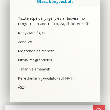
Olasz könyvesbolt
Szolgáltatások
Tiszteletpéldány igénylés a Nuovissimo
Progetto italiano 1a, 1b, 2a, 2b köteteiből
CSOPORTOS NYELVTANFOLYAM
Könyvkatalógus
VÁLLALATI NYELVTANFOLYAM
Zenei cd
EGYÉNI NYELVTANFOLYAM
Megrendelés menete
Iskolai megrendelés
SPANYOL TANFOLYAM OLASZOSOKNAK
Tanári vélemények
CILS NYELVVIZSGA
Kerettanterv javaslatok (ÚJ NAT)
TOLMÁCS- ÉS FORDÍTÓKÉPZÉS
ÁSZF
NYELVTANFOLYAMOK OLASZORSZÁGBAN
SZINTFELMÉRÉS