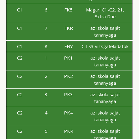
C1
6
FK5
Magari C1-C2, 21,
Extra Due
C1
7
FKR
az iskola saját
tananyaga
C1
8
FNY
CILS3 vizsgafeladatok
C2
1
PK1
az iskola saját
tananyaga
C2
2
PK2
az iskola saját
tananyaga
C2
3
PK3
az iskola saját
tananyaga
C2
4
PK4
az iskola saját
tananyaga
C2
5
PKR
az iskola saját
tananyaga