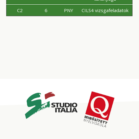
C2
6
PNY
CILS4 vizsgafeladatok