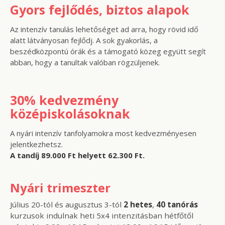
Gyors fejlődés, biztos alapok
Az intenzív tanulás lehetőséget ad arra, hogy rövid idő
alatt látványosan fejlődj. A sok gyakorlás, a
beszédközpontú órák és a támogató közeg együtt segít
abban, hogy a tanultak valóban rögzüljenek.
30% kedvezmény
középiskolásoknak
A nyári intenzív tanfolyamokra most kedvezményesen
jelentkezhetsz.
A tandíj 89.000 Ft helyett 62.300 Ft.
Nyári trimeszter
Július 20-tól és augusztus 3-tól
2 hetes
,
40 tanórás
kurzusok indulnak heti 5x4 intenzitásban hétfőtől