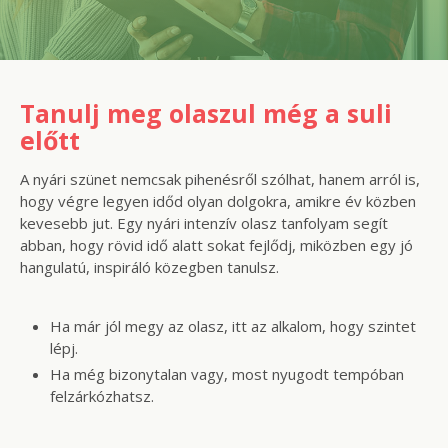
Szolgáltatások
Tanulj meg olaszul még a suli
CSOPORTOS NYELVTANFOLYAM
előtt
VÁLLALATI NYELVTANFOLYAM
A nyári szünet nemcsak pihenésről szólhat, hanem arról is,
EGYÉNI NYELVTANFOLYAM
hogy végre legyen időd olyan dolgokra, amikre év közben
kevesebb jut. Egy nyári intenzív olasz tanfolyam segít
SPANYOL TANFOLYAM OLASZOSOKNAK
abban, hogy rövid idő alatt sokat fejlődj, miközben egy jó
hangulatú, inspiráló közegben tanulsz.
CILS NYELVVIZSGA
Ha már jól megy az olasz, itt az alkalom, hogy szintet
TOLMÁCS- ÉS FORDÍTÓKÉPZÉS
lépj.
Ha még bizonytalan vagy, most nyugodt tempóban
NYELVTANFOLYAMOK OLASZORSZÁGBAN
felzárkózhatsz.
SZINTFELMÉRÉS