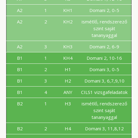
A2
1
KH1
Domani 2, 0-5
A2
2
KH2
ismétlő, rendszerező
szint saját
tananyaggal
A2
3
KH3
Domani 2, 6-9
B1
1
KH4
Domani 2, 10-16
B1
2
H1
Domani 3, 0-5
B1
3
H2
Domani 3, 6,7,9,10
B1
4
ANY
CILS1 vizsgafeladatok
B2
1
H3
ismétlő, rendszerező
szint saját
tananyaggal
B2
2
H4
Domani 3, 11,8,12