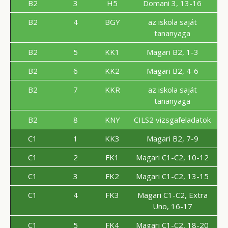
B2
3
H5
Domani 3, 13-16
B2
4
BGY
az iskola saját
tananyaga
B2
5
KK1
Magari B2, 1-3
B2
6
KK2
Magari B2, 4-6
B2
7
KKR
az iskola saját
tananyaga
B2
8
KNY
CILS2 vizsgafeladatok
C1
1
KK3
Magari B2, 7-9
C1
2
FK1
Magari C1-C2, 10-12
C1
3
FK2
Magari C1-C2, 13-15
C1
4
FK3
Magari C1-C2, Extra
Uno, 16-17
C1
5
FK4
Magari C1-C2, 18-20