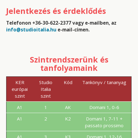
Jelentkezés és érdeklődés
Telefonon +36-30-622-2377 vagy e-mailben, az
info@studioitalia.hu
e-mail-címen.
Szintrendszerünk és
tanfolyamaink
KER
Studio
Kód
Tankönyv / tananyag
európai
Italia
szint
szint
A1
1
AK
Domani 1, 0-6
A1
2
K2
Domani 1, 7-11 +
passato prossimo
A1
3
K3
Domani 1, 12-16