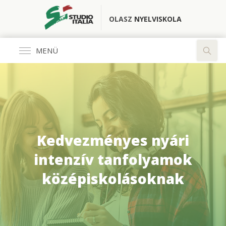
OLASZ
NYELVISKOLA
MENÜ
Általános
FŐOLDAL
KÖNYVESBOLT
Kedvezményes nyári
RÓLUNK
intenzív tanfolyamok
középiskolásoknak
OLASZ CLUB
FORDÍTÓ IRODA
ELÉRHETŐSÉGEK