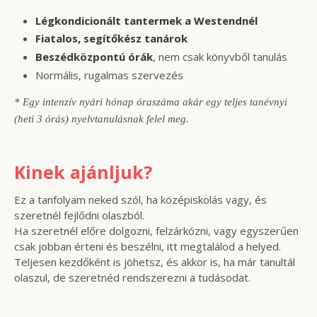
Légkondicionált tantermek a Westendnél
Fiatalos, segítőkész tanárok
Beszédközpontú órák
, nem csak könyvből tanulás
Normális, rugalmas szervezés
*
Egy intenzív nyári hónap óraszáma akár egy teljes tanévnyi
(heti 3 órás) nyelvtanulásnak felel meg.
Kinek ajánljuk?
Ez a tanfolyam neked szól, ha középiskolás vagy, és
szeretnél fejlődni olaszból.
Ha szeretnél előre dolgozni, felzárkózni, vagy egyszerűen
csak jobban érteni és beszélni, itt megtalálod a helyed.
Teljesen kezdőként is jöhetsz, és akkor is, ha már tanultál
olaszul, de szeretnéd rendszerezni a tudásodat.