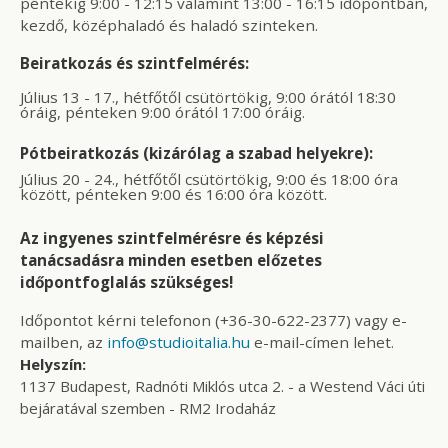
péntekig 9:00 - 12:15 valamint 13:00 - 16:15 időpontban,
kezdő, középhaladó és haladó szinteken.
Beiratkozás és szintfelmérés:
Július 13 - 17., hétfőtől csütörtökig, 9:00 órától 18:30
óráig, pénteken 9:00 órától 17:00 óráig.
Pótbeiratkozás (kizárólag a szabad helyekre):
Július 20 - 24., hétfőtől csütörtökig, 9:00 és 18:00 óra
között, pénteken 9:00 és 16:00 óra között.
Az ingyenes szintfelmérésre és képzési
tanácsadásra minden esetben előzetes
időpontfoglalás szükséges!
Időpontot kérni telefonon (+36-30-622-2377) vagy e-
mailben, az
info@studioitalia.hu
e-mail-címen lehet.
Helyszín:
1137 Budapest, Radnóti Miklós utca 2. - a Westend Váci úti
bejáratával szemben - RM2 Irodaház